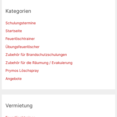
h
e
Kategorien
n
Schulungstermine
n
a
Startseite
c
Feuerlöschtrainer
h
Übungsfeuerlöscher
:
Zubehör für Brandschutzschulungen
Zubehör für die Räumung / Evakuierung
Prymos Löschspray
Angebote
Vermietung