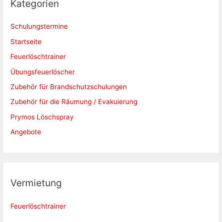
Kategorien
n
Schulungstermine
n
a
Startseite
c
Feuerlöschtrainer
h
Übungsfeuerlöscher
:
Zubehör für Brandschutzschulungen
Zubehör für die Räumung / Evakuierung
Prymos Löschspray
Angebote
Vermietung
Feuerlöschtrainer