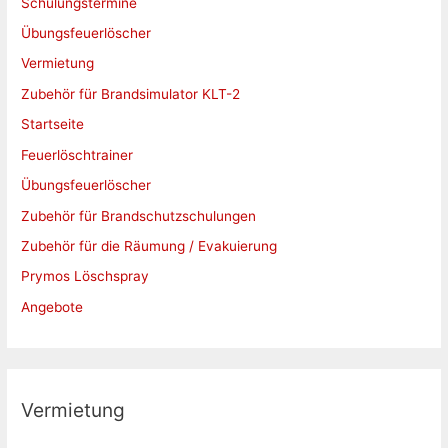
Schulungstermine
n
a
Übungsfeuerlöscher
c
Vermietung
h
Zubehör für Brandsimulator KLT-2
:
Startseite
Feuerlöschtrainer
Übungsfeuerlöscher
Zubehör für Brandschutzschulungen
Zubehör für die Räumung / Evakuierung
Prymos Löschspray
Angebote
Vermietung