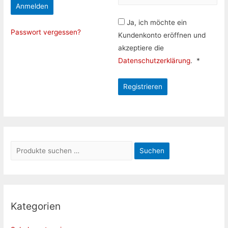
Anmelden
Ja, ich möchte ein
Passwort vergessen?
Kundenkonto eröffnen und
akzeptiere die
Erforderl
Datenschutzerklärung
.
*
Registrieren
S
Suchen
u
c
h
e
Kategorien
n