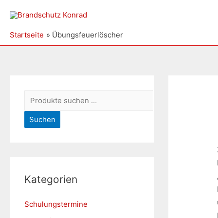
Startseite
Übungsfeuerlöscher
S
u
Suchen
c
h
e
n
Kategorien
n
a
Schulungstermine
c