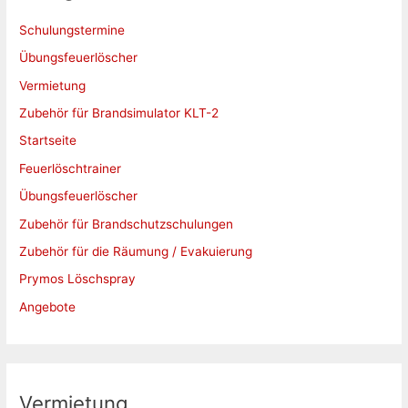
n
n
Schulungstermine
a
Übungsfeuerlöscher
c
Vermietung
h
Zubehör für Brandsimulator KLT-2
:
Startseite
Feuerlöschtrainer
Übungsfeuerlöscher
Zubehör für Brandschutzschulungen
Zubehör für die Räumung / Evakuierung
Prymos Löschspray
Angebote
Vermietung