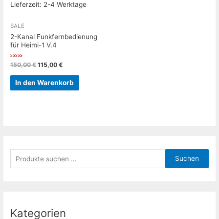
Lieferzeit:
2-4 Werktage
SALE
2-Kanal Funkfernbedienung
für Heimi-1 V.4
Bewertet
Ursprünglicher
Aktueller
150,00
€
115,00
€
mit
Preis
Preis
0
war:
ist:
von
In den Warenkorb
5
150,00 €
115,00 €.
S
Suchen
u
c
h
e
Kategorien