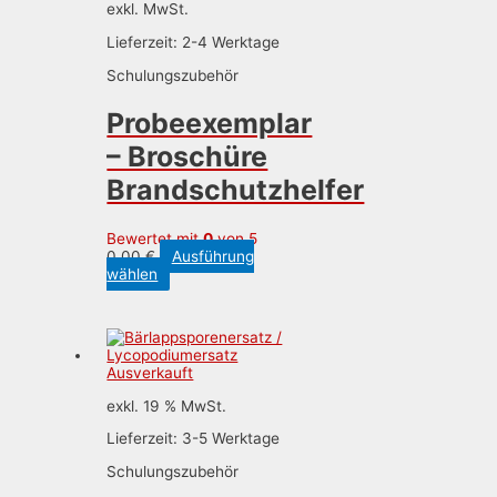
exkl. MwSt.
Lieferzeit:
2-4 Werktage
Schulungszubehör
Probeexemplar
– Broschüre
Brandschutzhelfer
Bewertet mit
0
von 5
0,00
€
Ausführung
Dieses
wählen
Produkt
weist
mehrere
Varianten
auf.
Ausverkauft
Die
Optionen
exkl. 19 % MwSt.
können
auf
Lieferzeit:
3-5 Werktage
der
Produktseite
Schulungszubehör
gewählt