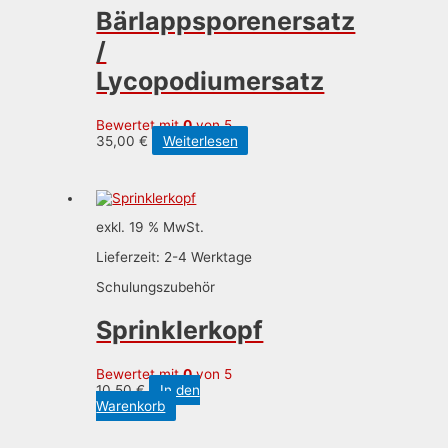
werden
Bärlappsporenersatz
/
Lycopodiumersatz
Bewertet mit
0
von 5
35,00
€
Weiterlesen
exkl. 19 % MwSt.
Lieferzeit:
2-4 Werktage
Schulungszubehör
Sprinklerkopf
Bewertet mit
0
von 5
10,50
€
In den
Warenkorb