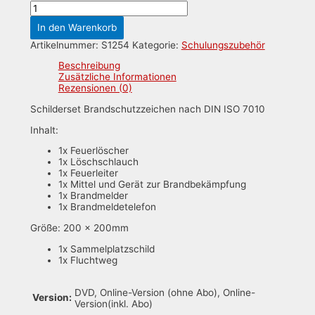
Schilderset
Brandschutzzeichen
In den Warenkorb
+
Sammelplatz
Artikelnummer:
S1254
Kategorie:
Schulungszubehör
und
Fluchtweg
Beschreibung
Menge
Zusätzliche Informationen
Rezensionen (0)
Schilderset Brandschutzzeichen nach DIN ISO 7010
Inhalt:
1x Feuerlöscher
1x Löschschlauch
1x Feuerleiter
1x Mittel und Gerät zur Brandbekämpfung
1x Brandmelder
1x Brandmeldetelefon
Größe: 200 x 200mm
1x Sammelplatzschild
1x Fluchtweg
DVD, Online-Version (ohne Abo), Online-
Version:
Version(inkl. Abo)