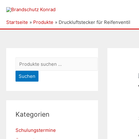
Startseite
Produkte
Druckluftstecker für Reifenventil
S
u
Suchen
c
h
e
n
Kategorien
n
a
Schulungstermine
c