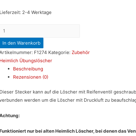
Lieferzeit:
2-4 Werktage
Druckluftstecker
für
In den Warenkorb
Reifenventil
Artikelnummer:
F1274
Kategorie:
Zubehör
Menge
Heimlich Übungslöscher
Beschreibung
Rezensionen (0)
Dieser Stecker kann auf die Löscher mit Reifenventil geschra
verbunden werden um die Löscher mit Druckluft zu beaufschla
Achtung:
F
unktioniert nur bei alten Heimlich Löscher, bei denen das Venti