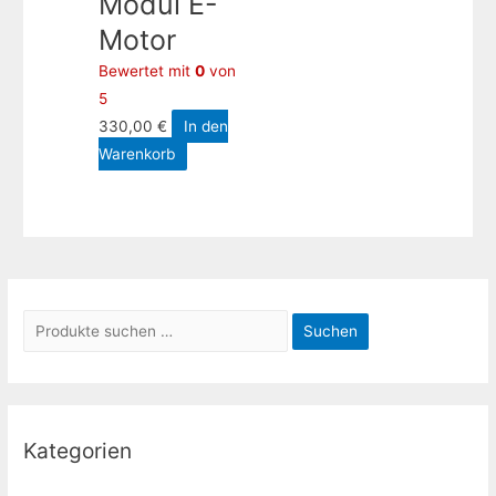
Modul E-
Motor
Bewertet mit
0
von
5
330,00
€
In den
Warenkorb
S
Suchen
u
c
h
e
Kategorien
n