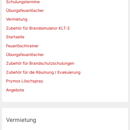
Schulungstermine
n
a
Übungsfeuerlöscher
c
Vermietung
h
Zubehör für Brandsimulator KLT-2
:
Startseite
Feuerlöschtrainer
Übungsfeuerlöscher
Zubehör für Brandschutzschulungen
Zubehör für die Räumung / Evakuierung
Prymos Löschspray
Angebote
Vermietung