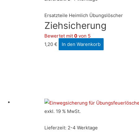
Prod
Ersatzteile Heimlich Übungslöscher
gew
Ziehsicherung
wer
Bewertet mit
0
von 5
1,20
€
In den Warenkorb
exkl. 19 % MwSt.
Lieferzeit:
2-4 Werktage