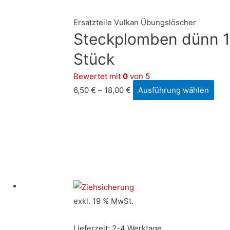
Ersatzteile Vulkan Übungslöscher
Steckplomben dünn 1
Stück
Bewertet mit
0
von 5
Die
6,50
€
–
18,00
€
Ausführung wählen
Pro
weis
meh
Vari
auf.
Die
Opt
kön
exkl. 19 % MwSt.
auf
Lieferzeit:
2-4 Werktage
der