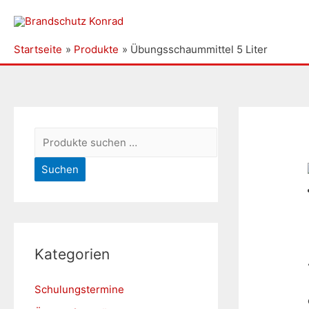
Startseite
Produkte
Übungsschaummittel 5 Liter
S
u
Suchen
c
h
e
n
Kategorien
n
a
Schulungstermine
c