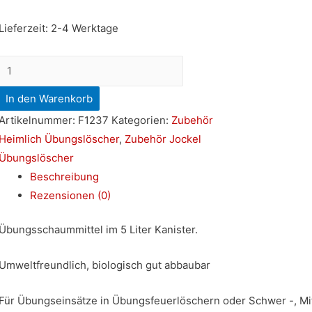
Lieferzeit:
2-4 Werktage
Übungsschaummittel
5
In den Warenkorb
Liter
Artikelnummer:
F1237
Kategorien:
Zubehör
Menge
Heimlich Übungslöscher
,
Zubehör Jockel
Übungslöscher
Beschreibung
Rezensionen (0)
Übungsschaummittel im 5 Liter Kanister.
Umweltfreundlich, biologisch gut abbaubar
Für Übungseinsätze in Übungsfeuerlöschern oder Schwer -, Mi