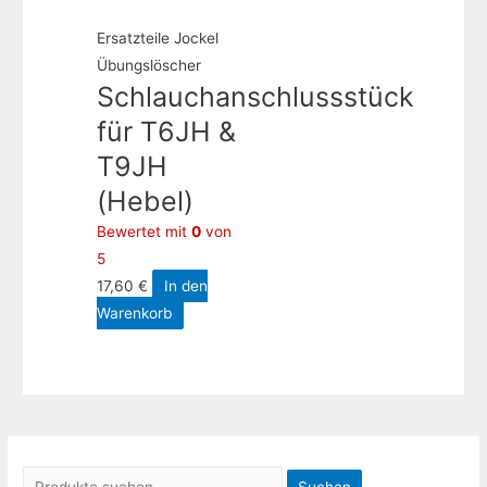
Ersatzteile Jockel
Übungslöscher
Schlauchanschlussstück
für T6JH &
T9JH
(Hebel)
Bewertet mit
0
von
5
17,60
€
In den
Warenkorb
S
Suchen