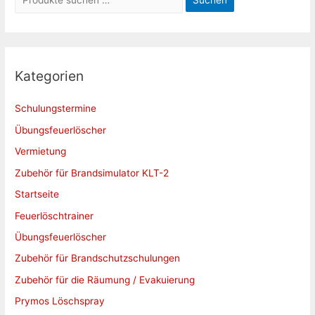
u
c
h
e
Kategorien
n
Schulungstermine
n
a
Übungsfeuerlöscher
c
Vermietung
h
Zubehör für Brandsimulator KLT-2
:
Startseite
Feuerlöschtrainer
Übungsfeuerlöscher
Zubehör für Brandschutzschulungen
Zubehör für die Räumung / Evakuierung
Prymos Löschspray