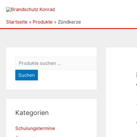
Startseite
Produkte
Zündkerze
S
u
Suchen
c
h
e
n
Kategorien
n
a
Schulungstermine
c